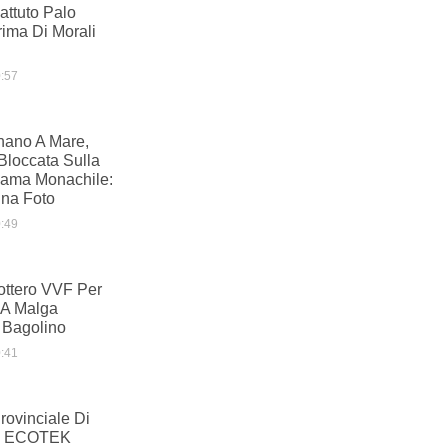
ttuto Palo
ima Di Morali
:57
nano A Mare,
Bloccata Sulla
Lama Monachile:
Una Foto
:49
ottero VVF Per
 A Malga
 Bagolino
:41
ovinciale Di
am ECOTEK