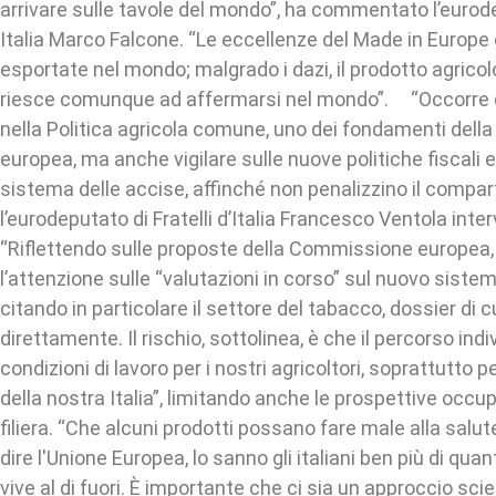
arrivare sulle tavole del mondo”, ha commentato l’eurod
Italia Marco Falcone. “Le eccellenze del Made in Europ
esportate nel mondo; malgrado i dazi, il prodotto agricol
riesce comunque ad affermarsi nel mondo”. “Occorre 
nella Politica agricola comune, uno dei fondamenti della
europea, ma anche vigilare sulle nuove politiche fiscali e
sistema delle accise, affinché non penalizzino il compart
l’eurodeputato di Fratelli d’Italia Francesco Ventola inte
“Riflettendo sulle proposte della Commissione europea,
l’attenzione sulle “valutazioni in corso” sul nuovo sistem
citando in particolare il settore del tabacco, dossier di 
direttamente. Il rischio, sottolinea, è che il percorso indi
condizioni di lavoro per i nostri agricoltori, soprattutto 
della nostra Italia”, limitando anche le prospettive occup
filiera. “Che alcuni prodotti possano fare male alla sal
dire l'Unione Europea, lo sanno gli italiani ben più di qu
vive al di fuori. È importante che ci sia un approccio scie