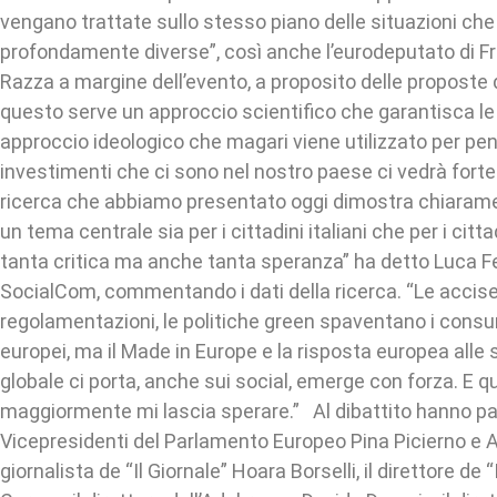
vengano trattate sullo stesso piano delle situazioni ch
profondamente diverse”, così anche l’eurodeputato di Fra
Razza a margine dell’evento, a proposito delle proposte d
questo serve un approccio scientifico che garantisca le
approccio ideologico che magari viene utilizzato per pen
investimenti che ci sono nel nostro paese ci vedrà fort
ricerca che abbiamo presentato oggi dimostra chiarame
un tema centrale sia per i cittadini italiani che per i citta
tanta critica ma anche tanta speranza” ha detto Luca Fe
SocialCom, commentando i dati della ricerca. “Le accise,
regolamentazioni, le politiche green spaventano i consum
europei, ma il Made in Europe e la risposta europea alle 
globale ci porta, anche sui social, emerge con forza. E 
maggiormente mi lascia sperare.” Al dibattito hanno part
Vicepresidenti del Parlamento Europeo Pina Picierno e A
giornalista de “Il Giornale” Hoara Borselli, il direttore de “