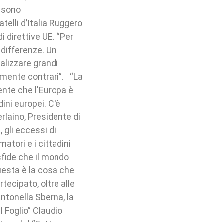
e sono
telli d’Italia Ruggero
i direttive UE. “Per
 differenze. Un
alizzare grandi
emente contrari”. “La
nte che l'Europa è
dini europei. C'è
rlaino, Presidente di
 gli eccessi di
atori e i cittadini
sfide che il mondo
questa è la cosa che
ecipato, oltre alle
ntonella Sberna, la
Il Foglio” Claudio