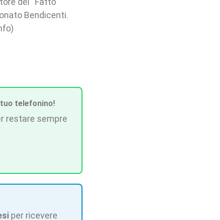
ttore del “Fatto
Donato Bendicenti.
nfo)
 tuo telefonino!
r restare sempre
esi
per ricevere