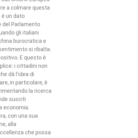
vare a colmare questa
i è un dato
e del Parlamento
ando gli italiani
hina burocratica e
sentimento si ribalta.
positivo. E questo è
ice: i cittadini non
he dà l'idea di
re, in particolare, è
commentando la ricerca
ide susciti
ra economia.
ura, con una sua
ne, alla
 eccellenza che possa