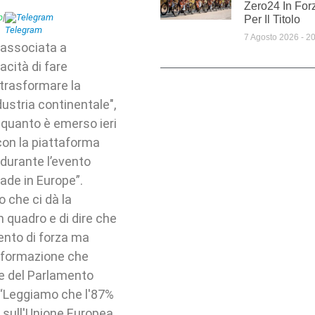
Zero24 In For
p
|
Telegram
Per Il Titolo
7 Agosto 2026
20
 associata a
acità di fare
 trasformare la
dustria continentale",
È quanto è emerso ieri
con la piattaforma
 durante l’evento
Made in Europe”.
 che ci dà la
n quadro e di dire che
ento di forza ma
informazione che
te del Parlamento
. “Leggiamo che l'87%
i sull'Unione Europea