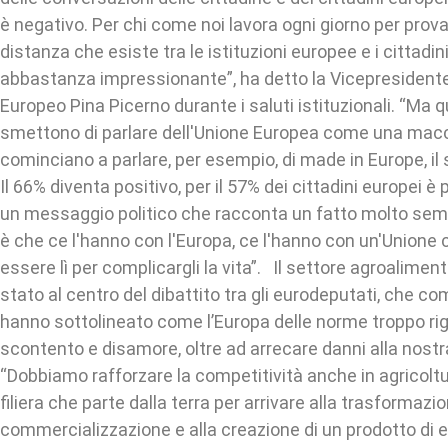
è negativo. Per chi come noi lavora ogni giorno per pro
distanza che esiste tra le istituzioni europee e i cittadin
abbastanza impressionante”, ha detto la Vicepresident
Europeo Pina Picerno durante i saluti istituzionali. “Ma qu
smettono di parlare dell'Unione Europea come una macc
cominciano a parlare, per esempio, di made in Europe, il 
Il 66% diventa positivo, per il 57% dei cittadini europei è 
un messaggio politico che racconta un fatto molto sempl
è che ce l'hanno con l'Europa, ce l'hanno con un'Unione c
essere lì per complicargli la vita”. Il settore agroalimenta
stato al centro del dibattito tra gli eurodeputati, che 
hanno sottolineato come l’Europa delle norme troppo rig
scontento e disamore, oltre ad arrecare danni alla nost
“Dobbiamo rafforzare la competitività anche in agricolt
filiera che parte dalla terra per arrivare alla trasformazio
commercializzazione e alla creazione di un prodotto di