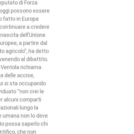
eputato di Forza
e oggi possono essere
o fatto in Europa
continuare a credere
 nascita dell’Unione
uropee, a partire dal
o agricolo”, ha detto
rvenendo al dibattito.
 Ventola richiama
a delle accise,
cui si sta occupando
viduato “non crei le
per alcuni comparti
azionali lungo la
ute umana non lo deve
anto possa saperlo chi
ntifico, che non