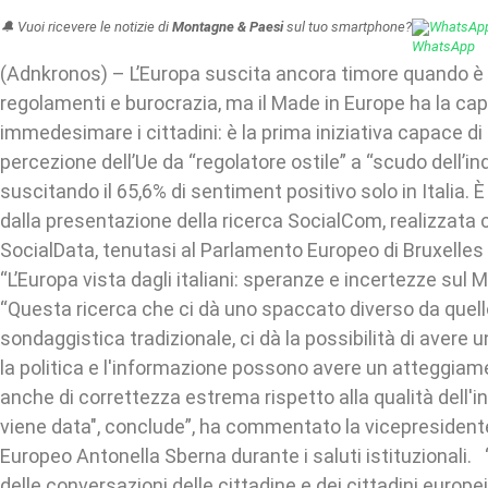
🔔 Vuoi ricevere le notizie di
Montagne & Paesi
sul tuo smartphone?
WhatsAp
(Adnkronos) – L’Europa suscita ancora timore quando è
regolamenti e burocrazia, ma il Made in Europe ha la cap
immedesimare i cittadini: è la prima iniziativa capace di
percezione dell’Ue da “regolatore ostile” a “scudo dell’in
suscitando il 65,6% di sentiment positivo solo in Italia. 
dalla presentazione della ricerca SocialCom, realizzata 
SocialData, tenutasi al Parlamento Europeo di Bruxelles
“L’Europa vista dagli italiani: speranze e incertezze sul 
“Questa ricerca che ci dà uno spaccato diverso da quello
sondaggistica tradizionale, ci dà la possibilità di avere u
la politica e l'informazione possono avere un atteggiam
anche di correttezza estrema rispetto alla qualità dell'
viene data", conclude”, ha commentato la vicepresiden
Europeo Antonella Sberna durante i saluti istituzionali
delle conversazioni delle cittadine e dei cittadini europe