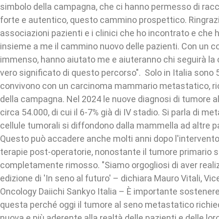
simbolo della campagna, che ci hanno permesso di racc
forte e autentico, questo cammino prospettico. Ringrazio,
associazioni pazienti e i clinici che ho incontrato e ch
insieme a me il cammino nuovo delle pazienti. Con un co
immenso, hanno aiutato me e aiuteranno chi seguirà la 
vero significato di questo percorso". Solo in Italia sono
convivono con un carcinoma mammario metastatico, ric
della campagna. Nel 2024 le nuove diagnosi di tumore a
circa 54.000, di cui il 6-7% già di IV stadio. Si parla di m
cellule tumorali si diffondono dalla mammella ad altre pa
Questo può accadere anche molti anni dopo l'intervento 
terapie post-operatorie, nonostante il tumore primario s
completamente rimosso. "Siamo orgogliosi di aver reali
edizione di 'In seno al futuro' – dichiara Mauro Vitali, V
Oncology Daiichi Sankyo Italia – È importante sosten
questa perché oggi il tumore al seno metastatico richi
nuova e più aderente alla realtà delle pazienti e delle lor