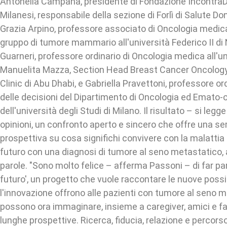
Antonella Campana, presidente di Fondazione Incontra
Milanesi, responsabile della sezione di Forlì di Salute Do
Grazia Arpino, professore associato di Oncologia medic
gruppo di tumore mammario all'università Federico II di 
Guarneri, professore ordinario di Oncologia medica all'un
Manuelita Mazza, Section Head Breast Cancer Oncology
Clinic di Abu Dhabi, e Gabriella Pravettoni, professore or
delle decisioni del Dipartimento di Oncologia ed Emato-
dell'università degli Studi di Milano. Il risultato – si leg
opinioni, un confronto aperto e sincero che offre una s
prospettiva su cosa significhi convivere con la malatti
futuro con una diagnosi di tumore al seno metastatico, 
parole. "Sono molto felice – afferma Passoni – di far part
futuro', un progetto che vuole raccontare le nuove possib
l'innovazione offrono alle pazienti con tumore al seno 
possono ora immaginare, insieme a caregiver, amici e fam
lunghe prospettive. Ricerca, fiducia, relazione e percors