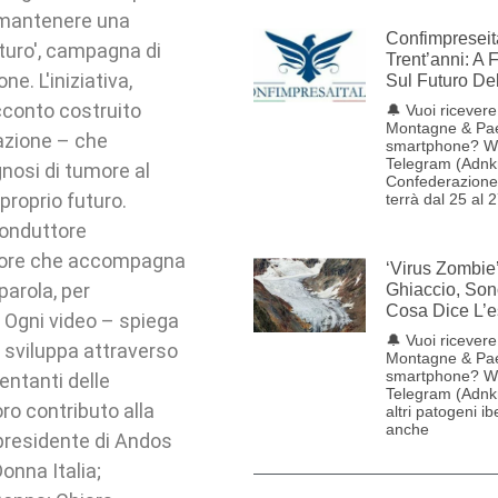
e mantenere una
Confimpreseit
futuro', campagna di
Trent’anni: A 
e. L'iniziativa,
Sul Futuro De
acconto costruito
🔔 Vuoi ricevere 
Montagne & Pae
lazione – che
smartphone? W
Telegram (Adnk
gnosi di tumore al
Confederazione 
roprio futuro.
terrà dal 25 al 
conduttore
itatore che accompagna
‘Virus Zombie
parola, per
Ghiaccio, Son
Cosa Dice L’e
. Ogni video – spiega
🔔 Vuoi ricevere 
 sviluppa attraverso
Montagne & Pae
smartphone? W
entanti delle
Telegram (Adnkr
ro contributo alla
altri patogeni ib
anche
 presidente di Andos
onna Italia;