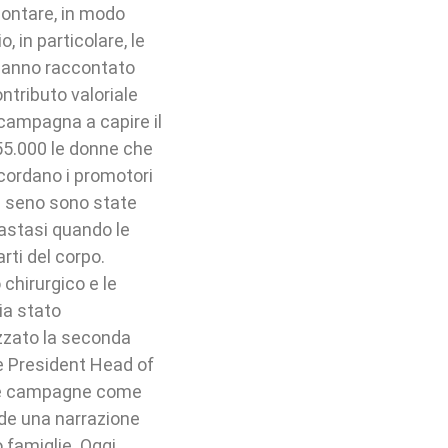
ontare, in modo
 in particolare, le
e hanno raccontato
ntributo valoriale
campagna a capire il
 55.000 le donne che
ordano i promotori
l seno sono state
etastasi quando le
rti del corpo.
chirurgico e le
ia stato
zzato la seconda
ice President Head of
ere campagne come
ede una narrazione
o famiglie. Oggi