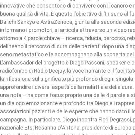
innovative che consentono di convivere con il cancro 
buona qualità di vita. È questo l'obiettivo di 'In seno al 
Daiichi Sankyo e AstraZeneca, giunta alla seconda edizion
informano i promotori, si articola attraverso un video r
attorno a 4 parole chiave – ricerca, fiducia, percorso, re
delineano il percorso di cura delle pazienti dopo una dia
seno metastatico e le accompagnano alla scoperta del p
L'ambassador del progetto è Diego Passoni, speaker e 
radiofonico di Radio Deejay, la voce narrante e il facil
la riflessione sul significato più profondo di ogni singola 
approfondire i diversi aspetti della malattia e della cura
una nota – ha come focus proprio una delle 4 parole e si
un dialogo emozionante e profondo tra Diego e i rappres
associazioni pazienti e delle esperte che hanno dato il lo
campagna. In particolare, Diego incontra Flori Degrassi,
nazionale Ets; Rosanna D'Antona, presidente di Europa D