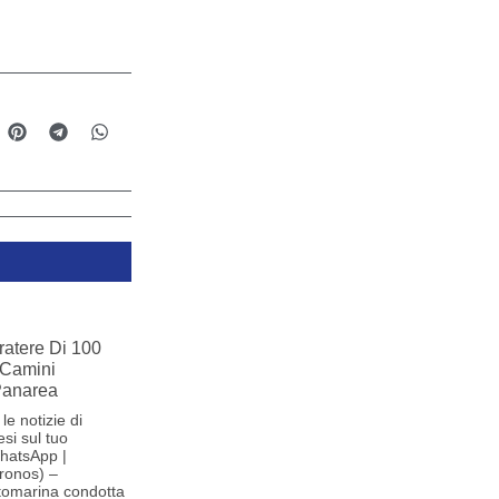
ratere Di 100
 Camini
 Panarea
le notizie di
si sul tuo
hatsApp |
ronos) –
tomarina condotta