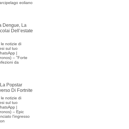
'arcipelago eoliano
la Dengue, La
olai Dell’estate
le notizie di
si sul tuo
hatsApp |
ronos) – "Forte
nfezioni da
La Popstar
verso Di Fortnite
le notizie di
si sul tuo
hatsApp |
ronos) – Epic
ciato l'ingresso
son