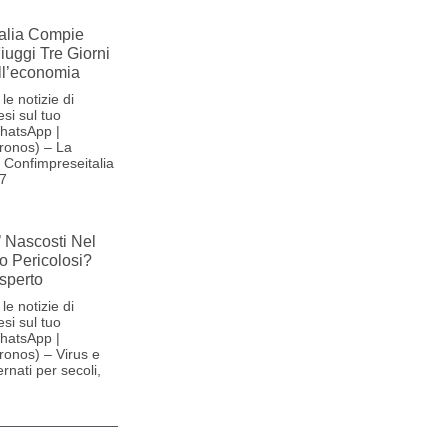
alia Compie
Fiuggi Tre Giorni
ll’economia
le notizie di
si sul tuo
hatsApp |
ronos) – La
Confimpreseitalia
27
’ Nascosti Nel
o Pericolosi?
sperto
le notizie di
si sul tuo
hatsApp |
onos) – Virus e
ernati per secoli,