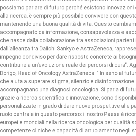
possiamo parlare di futuro perché esistono innovazioni 
alla ricerca, è sempre più possibile convivere con quest
mantenendo una buona qualità di vita. Questo cambia
accompagnato da informazione, consapevolezza e asco
che nasce dalla collaborazione tra associazioni pazienti e
dall'alleanza tra Daiichi Sankyo e AstraZeneca, rapprese
impegno condiviso per dare risposte concrete ai bisogni 
contribuire a un'evoluzione reale dei percorsi di cura".
Dorigo, Head of Oncology AstraZeneca: "'In seno al fut
che aiuta a superare stigma, silenzio e disinformazione
accompagnano una diagnosi oncologica. Si parla di futu
grazie a ricerca scientifica e innovazione, sono disponib
personalizzate in grado di dare nuove prospettive alle paz
ruolo centrale in questo percorso: il nostro Paese è ricon
europei e mondiali nella ricerca oncologica per qualità sc
competenze cliniche e capacità di arruolamento negli stu