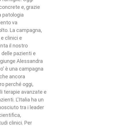
concrete e, grazie
a patologia
mento va
lto. La campagna,
 clinici e
nta il nostro
delle pazienti e
 Aggiunge Alessandra
uro' è una campagna
 che ancora
ro perché oggi,
ili terapie avanzate e
ienti. L'Italia ha un
osciuto tra i leader
ientifica,
di clinici. Per