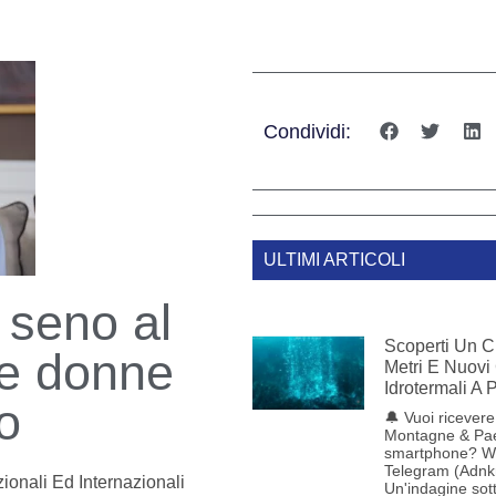
Condividi:
ULTIMI ARTICOLI
 seno al
Scoperti Un C
le donne
Metri E Nuovi
Idrotermali A
o
🔔 Vuoi ricevere 
Montagne & Pae
smartphone? W
Telegram (Adnk
ionali Ed Internazionali
Un'indagine sot