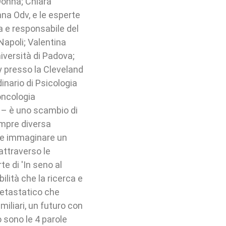
Donna; Chiara
nna Odv, e le esperte
a e responsabile del
Napoli; Valentina
iversità di Padova;
 presso la Cleveland
dinario di Psicologia
oncologia
ge – è uno scambio di
empre diversa
a e immaginare un
attraverso le
e di 'In seno al
ilità che la ricerca e
metastatico che
iliari, un futuro con
o sono le 4 parole