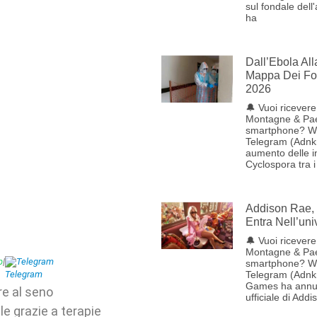
sul fondale dell
ha
Dall’Ebola Al
Mappa Dei Foc
2026
🔔 Vuoi ricevere 
Montagne & Pae
smartphone? W
Telegram (Adnk
aumento delle i
Cyclospora tra i
Addison Rae, 
Entra Nell’uni
🔔 Vuoi ricevere 
Montagne & Pae
p
|
Telegram
smartphone? W
Telegram (Adnk
Games ha annun
re al seno
ufficiale di Addi
e grazie a terapie