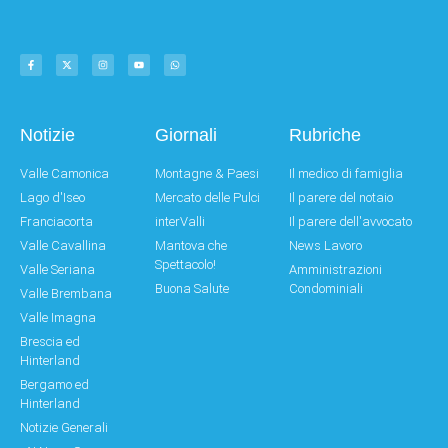
Notizie
Giornali
Rubriche
Valle Camonica
Montagne & Paesi
Il medico di famiglia
Lago d'Iseo
Mercato delle Pulci
Il parere del notaio
Franciacorta
interValli
Il parere dell'avvocato
Valle Cavallina
Mantova che
News Lavoro
Spettacolo!
Valle Seriana
Amministrazioni
Buona Salute
Condominiali
Valle Brembana
Valle Imagna
Brescia ed
Hinterland
Bergamo ed
Hinterland
Notizie Generali