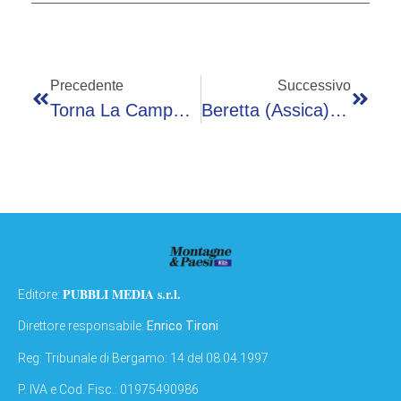
Precedente
Successivo
Torna La Campagna ‘In Seno Al Futuro’ A Sostegno Delle Donne Con Cancro Metastatico
Beretta (Assica): “Dazi E Costi Frenano Export Salumi”
PUBBLI MEDIA s.r.l.
Editore:
Direttore responsabile:
Enrico Tironi
Reg: Tribunale di Bergamo: 14 del 08.04.1997
P. IVA e Cod. Fisc.: 01975490986