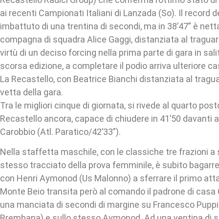
ai recenti Campionati Italiani di Lanzada (So). Il record 
imbattuto di una trentina di secondi, ma in 38’47” è netta
compagna di squadra Alice Gaggi, distanziata al traguard
virtù di un deciso forcing nella prima parte di gara in sal
scorsa edizione, a completare il podio arriva ulteriore 
La Recastello, con Beatrice Bianchi distanziata al tragua
vetta della gara.
Tra le migliori cinque di giornata, si rivede al quarto po
Recastello ancora, capace di chiudere in 41’50 davanti a
Carobbio (Atl. Paratico/42’33”).
Nella staffetta maschile, con le classiche tre frazioni a
stesso tracciato della prova femminile, è subito bagarre
con Henri Aymonod (Us Malonno) a sferrare il primo atta
Monte Beio transita però al comando il padrone di casa
una manciata di secondi di margine su Francesco Puppi (
Brembana) e sullo stesso Aymonod. Ad una ventina di 