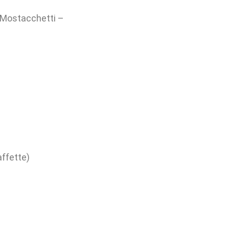
a Mostacchetti –
affette)