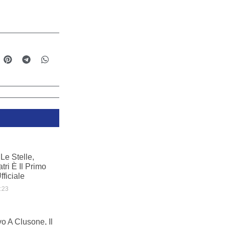
Le Stelle,
ri È Il Primo
ficiale
:23
o A Clusone, Il