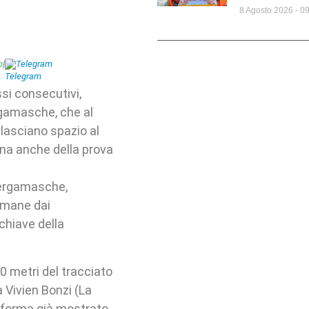
8 Agosto 2026
09
p
|
Telegram
ssi consecutivi,
ergamasche, che al
 lasciano spazio al
ona anche della prova
 Bergamasche,
timane dai
chiave della
0 metri del tracciato
a Vivien Bonzi (La
i forma già mostrato