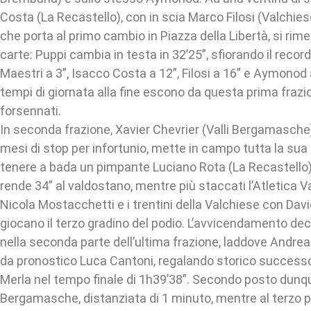
Costa (La Recastello), con in scia Marco Filosi (Valchies
che porta al primo cambio in Piazza della Libertà, si rim
carte: Puppi cambia in testa in 32’25”, sfiorando il recor
Maestri a 3”, Isacco Costa a 12”, Filosi a 16” e Aymonod a 
tempi di giornata alla fine escono da questa prima frazio
forsennati.
In seconda frazione, Xavier Chevrier (Valli Bergamasche)
mesi di stop per infortunio, mette in campo tutta la sua
tenere a bada un pimpante Luciano Rota (La Recastello)
rende 34” al valdostano, mentre più staccati l’Atletica 
Nicola Mostacchetti e i trentini della Valchiese con Davi
giocano il terzo gradino del podio. L’avvicendamento de
nella seconda parte dell’ultima frazione, laddove Andre
da pronostico Luca Cantoni, regalando storico successo
Merla nel tempo finale di 1h39’38”. Secondo posto dunque
Bergamasche, distanziata di 1 minuto, mentre al terzo p