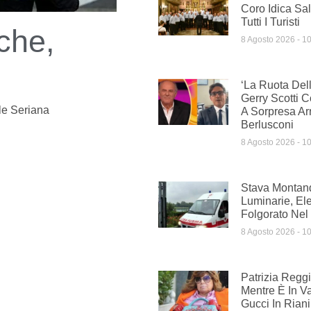
Coro Idica Sal
Tutti I Turisti
che,
8 Agosto 2026
10
‘La Ruota Dell
Gerry Scotti 
le Seriana
A Sorpresa Ar
Berlusconi
8 Agosto 2026
10
Stava Montan
Luminarie, Ele
Folgorato Nel
8 Agosto 2026
10
Patrizia Reggi
Mentre È In V
Gucci In Rian