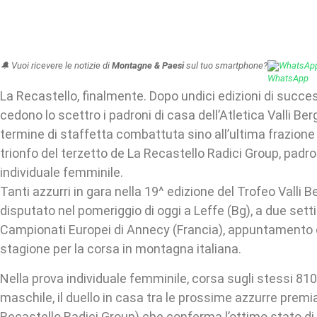
🔔 Vuoi ricevere le notizie di
Montagne & Paesi
sul tuo smartphone?
WhatsAp
La Recastello, finalmente. Dopo undici edizioni di succe
cedono lo scettro i padroni di casa dell’Atletica Valli B
termine di staffetta combattuta sino all’ultima frazione
trionfo del terzetto de La Recastello Radici Group, padr
individuale femminile.
Tanti azzurri in gara nella 19^ edizione del Trofeo Valli
disputato nel pomeriggio di oggi a Leffe (Bg), a due set
Campionati Europei di Annecy (Francia), appuntamento 
stagione per la corsa in montagna italiana.
Nella prova individuale femminile, corsa sugli stessi 810
maschile, il duello in casa tra le prossime azzurre premi
Recastello Radici Group) che conferma l’ottimo stato d