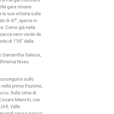
della gara rimane
 la sua vittoria sulla
o di 47”, specie in
ita. Come già nella
casacca nero-verde de
rdo di 1’59” dalla
sto Samantha Galassi,
ll’eterna Nives
 susseguirsi sullo
 nella prima frazione,
cco. Sulla cima di
 Cesare Maestri, con
Atl. Valle
secondi passa Isacco