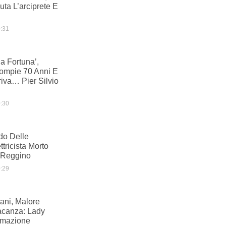
uta L’arciprete E
:31
a Fortuna’,
Compie 70 Anni E
riva… Pier Silvio
:30
do Delle
ttricista Morto
 Reggino
:29
ani, Malore
acanza: Lady
imazione