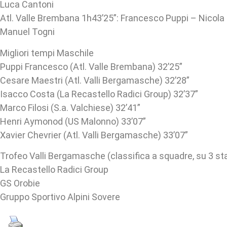
Luca Cantoni
Atl. Valle Brembana 1h43’25”: Francesco Puppi – Nicol
Manuel Togni
Migliori tempi Maschile
Puppi Francesco (Atl. Valle Brembana) 32’25”
Cesare Maestri (Atl. Valli Bergamasche) 32’28”
Isacco Costa (La Recastello Radici Group) 32’37”
Marco Filosi (S.a. Valchiese) 32’41”
Henri Aymonod (US Malonno) 33’07”
Xavier Chevrier (Atl. Valli Bergamasche) 33’07”
Trofeo Valli Bergamasche (classifica a squadre, su 3 st
La Recastello Radici Group
GS Orobie
Gruppo Sportivo Alpini Sovere