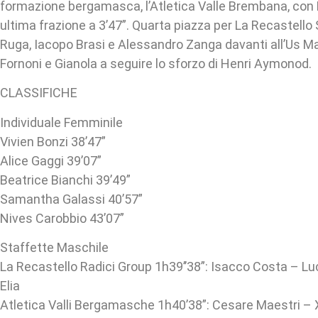
formazione bergamasca, l’Atletica Valle Brembana, con 
ultima frazione a 3’47”. Quarta piazza per La Recastello
Ruga, Iacopo Brasi e Alessandro Zanga davanti all’Us 
Fornoni e Gianola a seguire lo sforzo di Henri Aymonod.
CLASSIFICHE
Individuale Femminile
Vivien Bonzi 38’47”
Alice Gaggi 39’07”
Beatrice Bianchi 39’49”
Samantha Galassi 40’57”
Nives Carobbio 43’07”
Staffette Maschile
La Recastello Radici Group 1h39’’38”: Isacco Costa – L
Elia
Atletica Valli Bergamasche 1h40’38”: Cesare Maestri – 