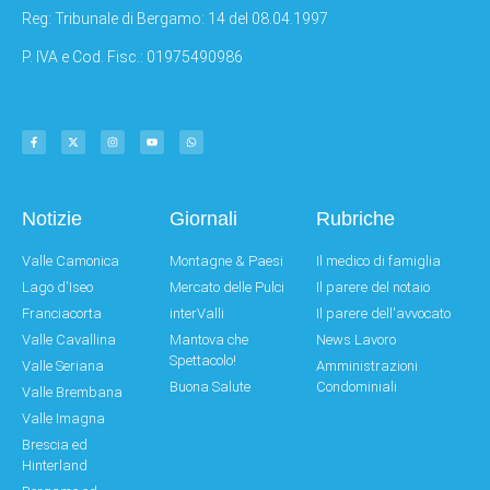
Reg: Tribunale di Bergamo: 14 del 08.04.1997
P. IVA e Cod. Fisc.: 01975490986
Notizie
Giornali
Rubriche
Valle Camonica
Montagne & Paesi
Il medico di famiglia
Lago d'Iseo
Mercato delle Pulci
Il parere del notaio
Franciacorta
interValli
Il parere dell'avvocato
Valle Cavallina
Mantova che
News Lavoro
Spettacolo!
Valle Seriana
Amministrazioni
Buona Salute
Condominiali
Valle Brembana
Valle Imagna
Brescia ed
Hinterland