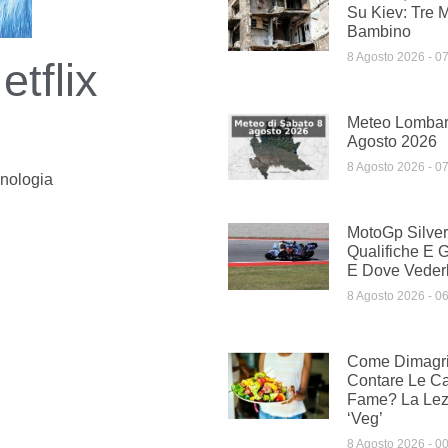
Su Kiev: Tre M
Bambino
8 Agosto 2026
07
etflix
Meteo Lombar
Agosto 2026
8 Agosto 2026
07
nologia
MotoGp Silver
Qualifiche E G
E Dove Vederl
8 Agosto 2026
06
Come Dimagri
Contare Le Ca
Fame? La Lezi
‘veg’
8 Agosto 2026
00