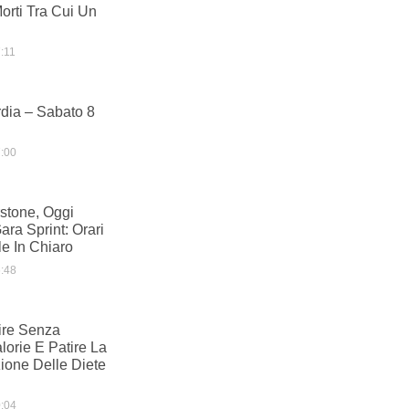
orti Tra Cui Un
:11
dia – Sabato 8
:00
stone, Oggi
ara Sprint: Orari
e In Chiaro
:48
re Senza
lorie E Patire La
one Delle Diete
:04