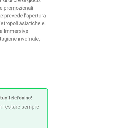
di di ore di gioco.
ne promozionali
e prevede l'apertura
etropoli asiatiche e
he Immersive
stagione invernale,
 tuo telefonino!
r restare sempre