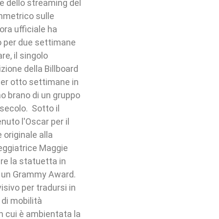
he dello streaming del
immetrico sulle
ora ufficiale ha
do per due settimane
re, il singolo
zione della Billboard
er otto settimane in
mo brano di un gruppo
secolo. Sotto il
nuto l'Oscar per il
 originale alla
eggiatrice Maggie
re la statuetta in
e e un Grammy Award.
isivo per tradursi in
di mobilità
in cui è ambientata la