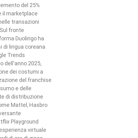
ncremento del 25%
e il marketplace
elle transazioni
 Sul fronte
taforma Duolingo ha
si di lingua coreana
ogle Trends
to dell'anno 2025,
ione dei costumi a
zazione del franchise
nsumo e delle
te di distribuzione
come Mattel, Hasbro
 versante
etflix Playground
'esperienza virtuale