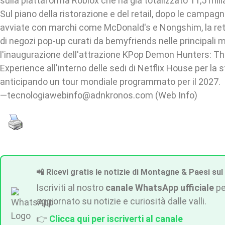
sulla piattaforma Roblox che ha già totalizzato 11,5 miliar
Sul piano della ristorazione e del retail, dopo le campag
avviate con marchi come McDonald's e Nongshim, la ret
di negozi pop-up curati da bemyfriends nelle principali m
l'inaugurazione dell'attrazione KPop Demon Hunters: T
Experience all'interno delle sedi di Netflix House per la 
anticipando un tour mondiale programmato per il 2027.
—tecnologiawebinfo@adnkronos.com (Web Info)
📲 Ricevi gratis le notizie di Montagne & Paesi sul
Iscriviti al nostro
canale WhatsApp ufficiale
pe
aggiornato su notizie e curiosità dalle valli.
👉
Clicca qui per iscriverti al canale