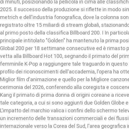
di minuti, posizionando la pellicola in cima alle classific
2025. Il successo della produzione si riflette in modo s
metrich e dell'industria fonografica, dove la colonna son
registrato oltre 15 miliardi di stream globali, stazionan
al primo posto della classifica Billboard 200. I In particola
principale intitolato "Golden" ha mantenuto la prima posi
Global 200 per 18 settimane consecutive ed è rimasto p
vetta alla Billboard Hot 100, segnando il primato del pri
femminile K-Pop a raggiungere tale traguardo in questo 
profilo dei riconoscimenti dell'accademia, l'opera ha otte
Miglior film d'animazione e quello per la Migliore canzone
cerimonia del 2026, conferendo alla coregista e coscen
Kang il primato di prima donna di origini coreane a riceve
tale categoria, a cui si sono aggiunti due Golden Glob
L'impatto del marchio valica i confini dello schermo telev
un incremento delle transazioni commerciali e dei flussi 
internazionale verso la Corea del Sud, l'area geografica 