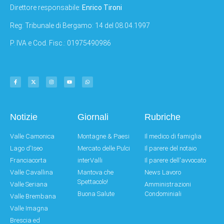
Direttore responsabile:
Enrico Tironi
Reg: Tribunale di Bergamo: 14 del 08.04.1997
P. IVA e Cod. Fisc.: 01975490986
Notizie
Giornali
Rubriche
Valle Camonica
Montagne & Paesi
Il medico di famiglia
Lago d'Iseo
Mercato delle Pulci
Il parere del notaio
Franciacorta
interValli
Il parere dell'avvocato
Valle Cavallina
Mantova che
News Lavoro
Spettacolo!
Valle Seriana
Amministrazioni
Buona Salute
Condominiali
Valle Brembana
Valle Imagna
Brescia ed