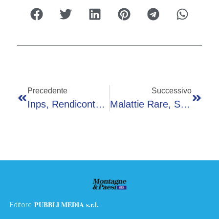
Precedente
Successivo
Inps, Rendiconto Sociale: Ancora In Calo Il Personale, In 2025 A 24.521
Malattie Rare, Scopinaro (Uniamo): “Donne Sottovalutate Nei Sintomi, Diagnosi Più Tardive”
PUBBLI MEDIA s.r.l.
Editore: