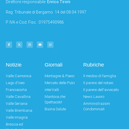
Direttore responsabile:
Enrico Tironi
Reg: Tribunale di Bergamo: 14 del 08.04.1997
P. IVA e Cod. Fisc.: 01975490986
Notizie
Giornali
Rubriche
Valle Camonica
Montagne & Paesi
Il medico di famiglia
Lago d'Iseo
Mercato delle Pulci
Il parere del notaio
Franciacorta
interValli
Il parere dell'avvocato
Valle Cavallina
Mantova che
News Lavoro
Spettacolo!
Valle Seriana
Amministrazioni
Buona Salute
Condominiali
Valle Brembana
Valle Imagna
Brescia ed