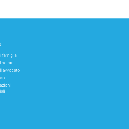
e
i famiglia
el notaio
ell'avvocato
oro
azioni
ali