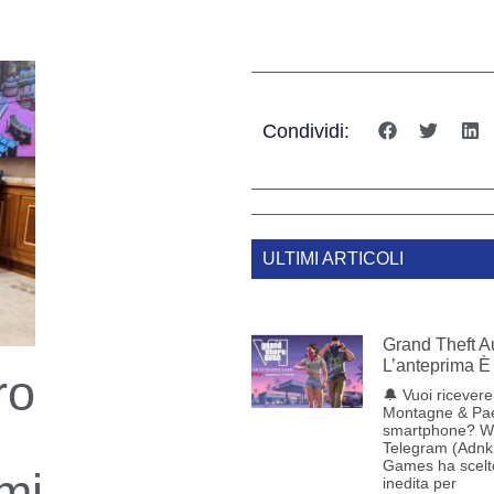
Condividi:
ULTIMI ARTICOLI
Grand Theft Au
L’anteprima È 
ro
🔔 Vuoi ricevere 
Montagne & Pae
smartphone? W
Telegram (Adnk
Games ha scelt
mi,
inedita per