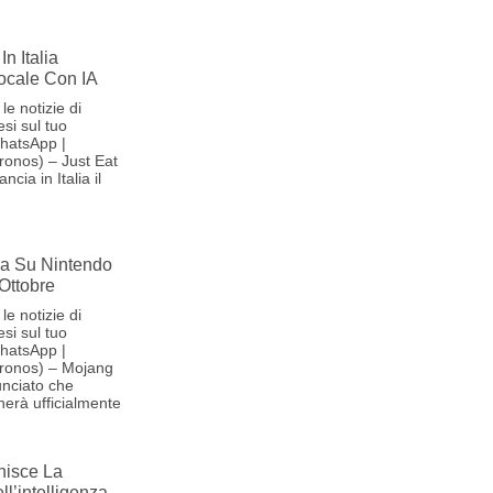
In Italia
Vocale Con IA
le notizie di
si sul tuo
hatsApp |
onos) – Just Eat
cia in Italia il
iva Su Nintendo
 Ottobre
le notizie di
si sul tuo
hatsApp |
ronos) – Mojang
nciato che
herà ufficialmente
nisce La
l’intelligenza