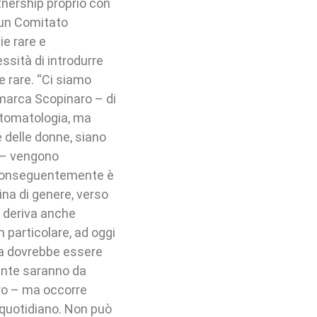
nership proprio con
 un Comitato
ie rare e
ssità di introdurre
e rare. “Ci siamo
imarca Scopinaro – di
ntomatologia, ma
 delle donne, siano
a – vengono
. Conseguentemente è
na di genere, verso
e deriva anche
n particolare, ad oggi
ra dovrebbe essere
ente saranno da
ro – ma occorre
a quotidiano. Non può