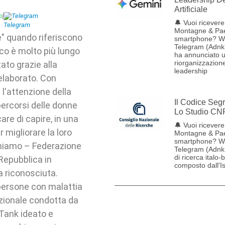
Artificiale
p
|
Telegram
🔔 Vuoi ricevere 
Montagne & Pae
" quando riferiscono
smartphone? W
Telegram (Adnk
ico è molto più lungo
ha annunciato 
riorganizzazione
ato grazie alla
leadership
elaborato. Con
 l'attenzione della
Il Codice Seg
percorsi delle donne
Lo Studio CN
are di capire, in una
🔔 Vuoi ricevere 
 migliorare la loro
Montagne & Pae
smartphone? W
 Uniamo – Federazione
Telegram (Adnk
di ricerca italo-
 Repubblica in
composto dall'Ist
a riconosciuta.
 persone con malattia
nazionale condotta da
 Tank ideato e