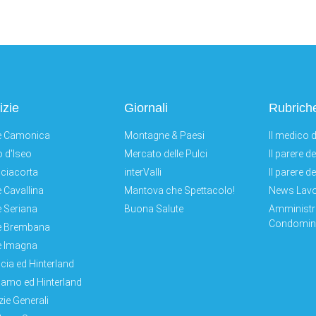
izie
Giornali
Rubrich
e Camonica
Montagne & Paesi
Il medico d
 d'Iseo
Mercato delle Pulci
Il parere d
ciacorta
interValli
Il parere d
e Cavallina
Mantova che Spettacolo!
News Lav
e Seriana
Buona Salute
Amministr
Condomini
e Brembana
e Imagna
cia ed Hinterland
amo ed Hinterland
zie Generali