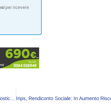
esi
per ricevere
Malattie Rare, De Rita (Censis): “Ritardo Diagnostico Per 2 Milioni Di Persone In Italia”