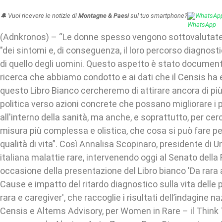
🔔 Vuoi ricevere le notizie di
Montagne & Paesi
sul tuo smartphone?
WhatsAp
(Adnkronos) – “Le donne spesso vengono sottovalutate
"dei sintomi e, di conseguenza, il loro percorso diagnost
di quello degli uomini. Questo aspetto è stato document
ricerca che abbiamo condotto e ai dati che il Censis ha 
questo Libro Bianco cercheremo di attirare ancora di più
politica verso azioni concrete che possano migliorare i 
all'interno della sanità, ma anche, e soprattutto, per cerc
misura più complessa e olistica, che cosa si può fare per
qualità di vita”. Così Annalisa Scopinaro, presidente di
italiana malattie rare, intervenendo oggi al Senato della
occasione della presentazione del Libro bianco 'Da rara 
Cause e impatto del ritardo diagnostico sulla vita delle
rara e caregiver', che raccoglie i risultati dell’indagine 
Censis e Altems Advisory, per Women in Rare – il Think