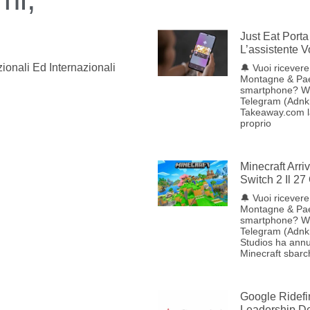
Just Eat Porta 
L’assistente 
ionali Ed Internazionali
🔔 Vuoi ricevere 
Montagne & Pae
smartphone? W
Telegram (Adnkr
Takeaway.com lan
proprio
Minecraft Arr
Switch 2 Il 27
🔔 Vuoi ricevere 
Montagne & Pae
smartphone? W
Telegram (Adnk
Studios ha annu
Minecraft sbarc
Google Ridefi
Leadership Del