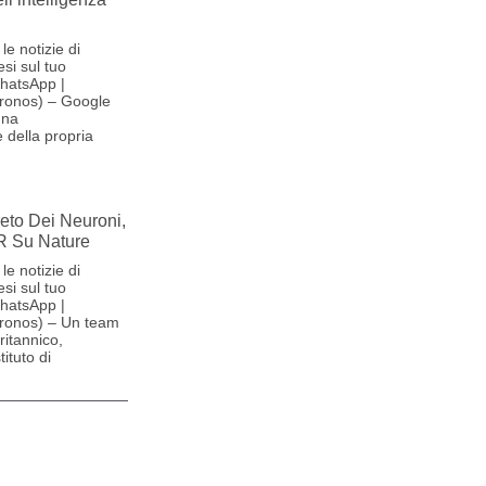
le notizie di
si sul tuo
hatsApp |
ronos) – Google
una
 della propria
reto Dei Neuroni,
R Su Nature
le notizie di
si sul tuo
hatsApp |
ronos) – Un team
britannico,
ituto di