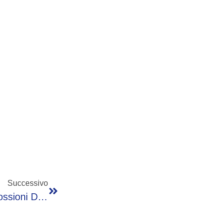
Successivo
Inps, Rendiconto Sociale: In Aumento Riscossioni Da Recupero Crediti, 9 Mld In 2025