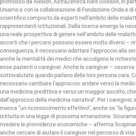
promosso da Alexion, AstraZeneca Rare Disease, in part
Uniamo e con la collaborazione di Fondazione Onda e di
scientifico composto da esperti nell’ambito delle malatt
rappresentanti istituzionali. Dalla ricerca emerge la nece
una reale prospettiva di genere nell'ambito delle malatti
accorti che i percorsi possono essere molto diversi – r
conseguenza, è necessario adattare l'approccio alla si
anche la mentalità dei medici che accolgono le richieste
esse pazienti o caregiver. Anche le caregiver – osserv
sottovalutate quando parlano della loro persona cara
necessario cambiare l'approccio: andare verso la medici
una medicina predittiva e verso un maggior ascolto, ch
dall'approccio della medicina narrativa”. Per i caregiver, i
manca “un riconoscimento effettivo”, anche se “la figu
istituita in una legge di prossima emanazione. Sicuram
rivedere le provvidenze economiche – afferma Scopina
anche cercare di aiutare il caregiver nel percorso di vit