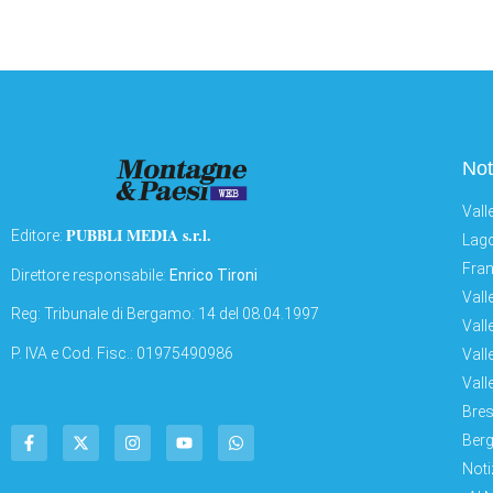
Not
Vall
PUBBLI MEDIA s.r.l.
Editore:
Lago
Fran
Direttore responsabile:
Enrico Tironi
Vall
Reg: Tribunale di Bergamo: 14 del 08.04.1997
Vall
P. IVA e Cod. Fisc.: 01975490986
Vall
Vall
Bres
Berg
Noti