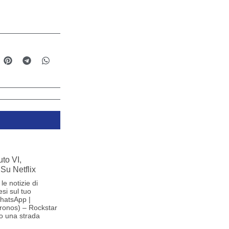
to VI,
Su Netflix
le notizie di
si sul tuo
hatsApp |
ronos) – Rockstar
o una strada